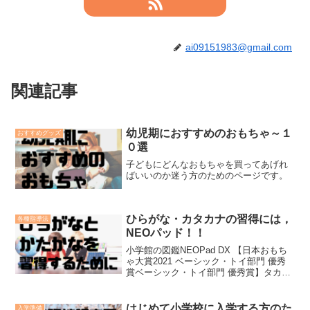
ai09151983@gmail.com
関連記事
幼児期におすすめのおもちゃ～１
おすすめグッズ
０選
子どもにどんなおもちゃを買ってあげれ
ばいいのか迷う方のためのページです。
ひらがな・カタカナの習得には，
各種指導法
NEOパッド！！
小学館の図鑑NEOPad DX 【日本おもち
ゃ大賞2021 ベーシック・トイ部門 優秀
賞ベーシック・トイ部門 優秀賞】タカラ
トミー(TAKARA TOMY)2021-07-29ネオ
パッド最高！！☆こんなお子さんをもつ
親御さんにおすすめ✔なか...
はじめて小学校に入学する方のた
入学準備