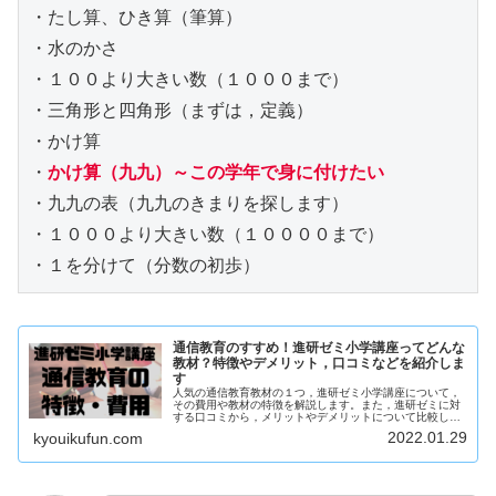
・たし算、ひき算（筆算）

・水のかさ

・１００より大きい数（１０００まで）

・三角形と四角形（まずは，定義）

・かけ算

・
かけ算（九九）～この学年で身に付けたい
・九九の表（九九のきまりを探します）

・１０００より大きい数（１００００まで）

・１を分けて（分数の初歩）
通信教育のすすめ！進研ゼミ小学講座ってどんな
教材？特徴やデメリット，口コミなどを紹介しま
す
人気の通信教育教材の１つ，進研ゼミ小学講座について，
その費用や教材の特徴を解説します。また，進研ゼミに対
する口コミから，メリットやデメリットについて比較して
います。どの教材にするか迷っている方は参考に！
2022.01.29
kyouikufun.com