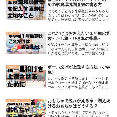
めの家庭環境調査票の書き方
はじめて子どもを小学校に入学させる方
にとってはわからないことが多いのは当
然です。家庭環境調査などの書類１つと
っても，きっと迷うことが多いと思いま
す。しかしそんなに悩む必要ありませ
ん。この記事で徹底解説します。
これだけはおさえたい１年生の算
各種指導法
数～たし算・ひき算の指導～
小学校１年生の算数で大切なのは，繰り
上がりのあるたし算と繰り下がりのある
引き算だと思います。この学習でつまず
かないようにしてあげないと，２年生以
降たいへん苦労します。☆他の学年の算
数について☆・２年生の算数・３年生の
ボール投げが上達する方法（小学
各種指導法
算数・４年生の算数・５年...
生）
☆こんな悩みを解決します。✔ドッジボ
ールでコートの端まで届かない✔野球ボ
ール，ソフトボールを投げても上手に投
げることができない。✔投げるフォーム
がどことなくぎこちないボール投げは球
技の基本ですね。上手にできた方が運動
おもちゃで溢れかえる家～増え続
子どもの教育について
の幅が広がります。ズバリ...
けるおもちゃはどうする？
・年々おもちゃが増えて置き場がない！
部屋が片付かない！・おじいちゃんおば