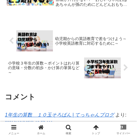
あちゃんが孫のためにどんどんおもちゃ
を・・・・処理するのも一手間，売りに
行くのもたいへん。子育てをしている
と，ほとんどの人がもつ悩みだと思いま
す。レゴブロック・プラレー...
幼児期からの英語教育で差をつけよう～
小学校英語教育に対応するために～
小学校３年生の算数～ポイントはわり算
の意味・分数の初歩・かけ算の筆算など
～
コメント
1年生の算数 １０玉そろばん | てっちゃんブログ
より:
2021年12月25日 10:57 AM
[…] ←小学校２年生算数 […]
メニュー
ホーム
検索
トップ
サイドバー