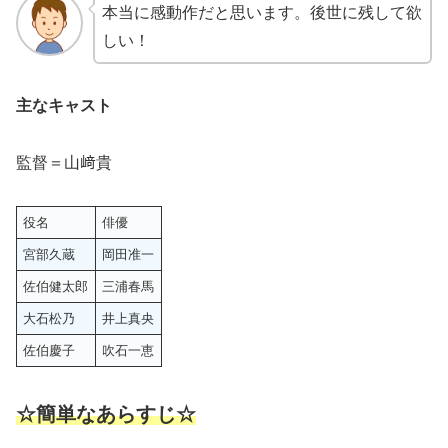
本当に感動作だと思います。後世に残して欲
しい！
主なキャスト
監督＝山﨑貴
役名
俳優
宮部久蔵
岡田准一
佐伯健太郎
三浦春馬
大石松乃
井上真央
佐伯慶子
吹石一恵
☆簡単なあらすじ☆