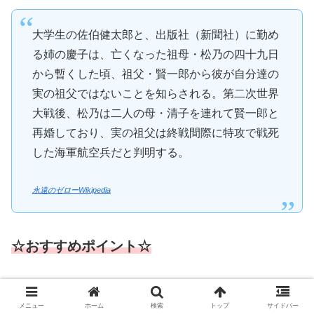
大学生の佐伯健太郎と、出版社（新聞社）に勤め
る姉の慶子は、亡くなった祖母・松乃の四十九日
から暫くした頃、祖父・賢一郎から彼が自分達の
実の祖父ではないことを知らされる。第二次世界
大戦後、松乃は二人の母・清子を連れて賢一郎と
再婚しており、実の祖父は終戦間際に特攻で戦死
した海軍航空兵だと判明する。
永遠のゼローWikipedia
☆おすすめポイント☆
岡田准一演じる
宮部久蔵の生き様！
これにつきます。
メニュー
ホーム
検索
トップ
サイドバー