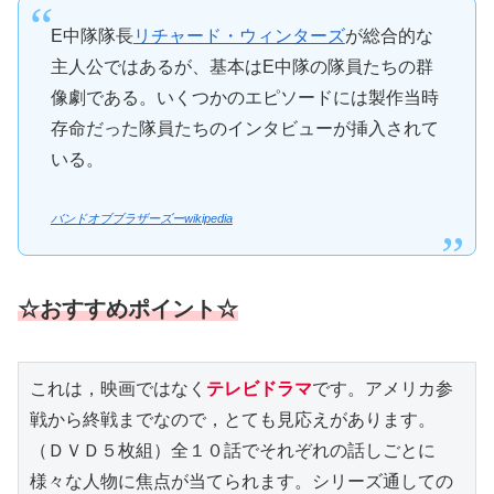
E中隊隊長
リチャード・ウィンターズ
が総合的な
主人公ではあるが、基本はE中隊の隊員たちの群
像劇である。いくつかのエピソードには製作当時
存命だった隊員たちのインタビューが挿入されて
いる。
バンドオブブラザーズーwikipedia
☆おすすめポイント☆
これは，映画ではなく
テレビドラマ
です。アメリカ参
戦から終戦までなので，とても見応えがあります。
（ＤＶＤ５枚組）全１０話でそれぞれの話しごとに
様々な人物に焦点が当てられます。シリーズ通しての