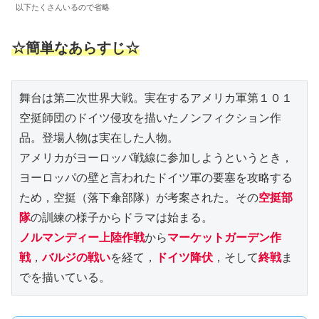
以下たくさんいるので省略
☆簡単なあらすじ☆
舞台は第二次世界大戦。実在するアメリカ軍第１０１
空挺師団のドイツ侵攻を描いたノンフィクション作
品。登場人物は実在した人物。

アメリカがヨーロッパ戦線に参加しようというとき，
ヨーロッパの壁と言われたドイツ軍の要塞を攻略する
ため，空挺（落下傘部隊）が考案された。その
空挺部
隊
ノルマンディー上陸作戦
から
マーケットガーデン作
戦
，
バルジの戦い
を経て，
ドイツ降伏
，そして
終戦
ま
でを描いている。