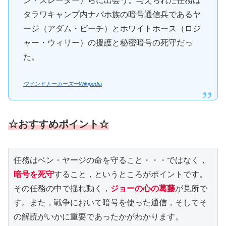
ン・スレーター）らに出会う。与えられた任務は
タラワキャンプ内ナバホ族の暗号通信兵であるヤ
ージ（アダム・ビーチ）とホワイトホース（ロジ
ャー・ウィリー）の援護と秘密暗号の死守だっ
た。
ウインドトーカーズーWikipedia
☆おすすめポイント☆
任務はベン・ヤージの命を守ること・・・ではなく，
暗号を死守
すること，というところがポイントです。
その任務の中で揺れ動く，
ジョーの心の葛藤
が見所で
す。また，戦争において暗号を使った通信，そしてそ
の解読がいかに重要であったかがわかります。