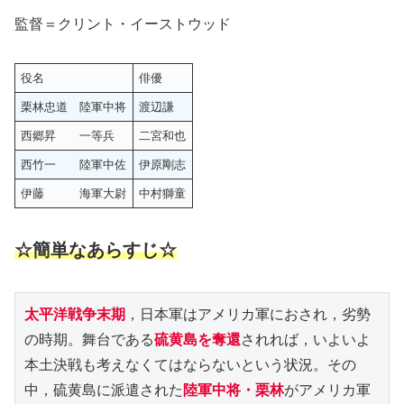
監督＝クリント・イーストウッド
役名
俳優
栗林忠道 陸軍中将
渡辺謙
西郷昇 一等兵
二宮和也
西竹一 陸軍中佐
伊原剛志
伊藤 海軍大尉
中村獅童
☆簡単なあらすじ☆
太平洋戦争末期
，日本軍はアメリカ軍におされ，劣勢
の時期。舞台である
硫黄島を奪還
されれば，いよいよ
本土決戦も考えなくてはならないという状況。その
中，硫黄島に派遣された
陸軍中将・栗林
がアメリカ軍