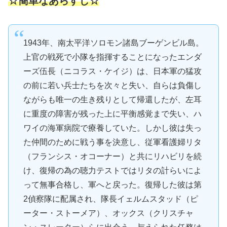
☆簡単なあらすじ☆
1943年、南太平洋ソロモン諸島ブーゲンビル島。
上官の戦死で小隊を指揮することになったエンダ
ーズ伍長（ニコラス・ケイジ）は、日本軍の猛攻
の前に若い兵士たちを次々と失い、自らは負傷し
ながらも唯一の生き残りとして帰還したが、左耳
に重度の障害が残った上に平衡感覚まで失い、ハ
ワイの海軍病院で療養していた。しかし彼は失っ
た仲間のために戦う事を決意し、従軍看護婦リタ
（フランシス・オコーナー）と共にリハビリを続
け、復帰の為の聴力テストではリタの計らいによ
って無事合格し、軍へと戻った。復帰した彼は第
2偵察隊に配属され、隊長イェルムスタッド（ピ
ーター・ストーメア）、オックス（クリスチャ