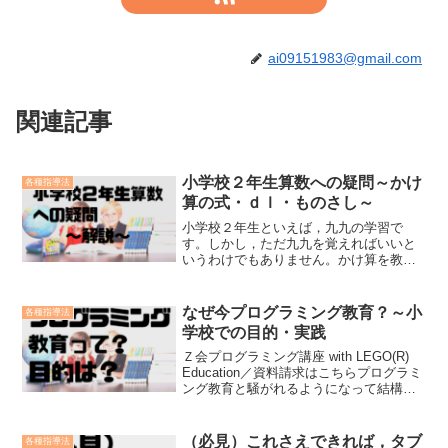
ai09151983@gmail.com
関連記事
小学校２年生算数への疑問～かけ
各種指導法
算の式・ｄｌ・ものさし～
小学校２年生といえば，九九の学習で
す。しかし，ただ九九を覚えればいいと
いうわけでもありません。かけ算を教え
るときによく起こる大人の疑問につい
て，お話したいと思います。また，かけ
算以外の内容についても少しご紹介させ
なぜ今プログラミング教育？～小
各種指導法
ていただきます。
学校での目的・実践
Ｚ会プログラミング講座 with LEGO(R)
Education／資料請求はこちらプログラミ
ング教育と騒がれるようになって結構経
ちます。お子さんがどんな勉強を学校で
行っているか知ってますか？「プログラ
ミング教育ってのが始まったらしい
（必見）これさえできれば，タブ
各種指導法