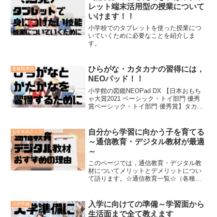
よ。...
レット端末活用型の授業について
いけます！！
小学校でのタブレットを使った授業につ
いていくために必要なことを紹介しま
す。
ひらがな・カタカナの習得には，
各種指導法
NEOパッド！！
小学館の図鑑NEOPad DX 【日本おもち
ゃ大賞2021 ベーシック・トイ部門 優秀
賞ベーシック・トイ部門 優秀賞】タカラ
トミー(TAKARA TOMY)2021-07-29ネオ
パッド最高！！☆こんなお子さんをもつ
親御さんにおすすめ✔なか...
自分から学習に向かう子を育てる
おすすめグッズ
～通信教育・デジタル教材が最適
～
このページでは，通信教育・デジタル教
材についてメリットとデメリットについ
て語ります。☆通信教育一覧☆（各種幼
児向けもあります）【進研ゼミ小学講
座】問題数豊富で教科書準拠の「天神」
小学生版◆スマイルゼミ◆タブレットで
入学に向けての準備～学習面から
入学準備
学ぶ 【小学生向け通信教育...
生活面まで全て教えます