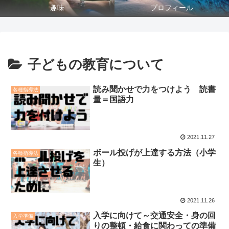
趣味
プロフィール
子どもの教育について
読み聞かせで力をつけよう 読書
各種指導法
量＝国語力
2021.11.27
ボール投げが上達する方法（小学
各種指導法
生）
2021.11.26
入学に向けて～交通安全・身の回
入学準備
りの整頓・給食に関わっての準備