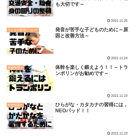
も大切です～
2021.11.25
発音が苦手な子どものために～原
子どもの教育について
因と改善方法～
2021.11.24
体幹を楽しく鍛えよう！！～トラ
各種指導法
ンポリンがお勧めです～
2021.11.23
ひらがな・カタカナの習得には，
各種指導法
NEOパッド！！
2021.11.23