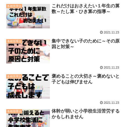
これだけはおさえたい１年生の算
各種指導法
数～たし算・ひき算の指導～
2021.11.23
集中できない子のために～その原
各種指導法
因と対策～
2021.11.23
褒めることの大切さ～褒めないと
各種指導法
子どもは伸びません
2021.11.23
体幹が弱いと小学校生活苦労する
各種指導法
かもしれません