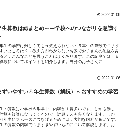
2022.01.08
年生算数は総まとめ～中学校へのつながりを意識す
～
年生の学習は難しくてもう教えられない・６年生の算数でつまず
すいところは？・教え方がわからないお家でお子さんの勉強をみ
ると，こんなことを思うことはよくあります。この記事では，６
算数についてポイントを紹介します。自分のお子さんに...
2022.01.06
まずいやすい５年生算数（解説）～おすすめの学習
～
生の算数は小学校６学年中，内容が１番多いです。しかも難し
計算も複雑になってくるので，計算ミスも多くなります。しか
６年生にスムーズにつなげるためには，大切な内容が多いです。
生の算数の内容でつまずきやすいものについて解説します。お子
を助けてあげてください。