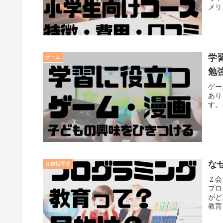
メリ
学
ゲーム
勉
ゲー
あり
す。
な
各種指導法
Ｚ会
プロ
がど
教育