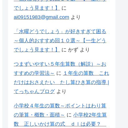
でしょう見ます！】
に
ai09151983@gmail.com
より
「水曜どうでしょう」が好きすぎて困る
～個人的おすすめ回１０選～【一生どう
でしょう見ます！】
に
かず
より
つまずいやすい５年生算数（解説）～お
すすめの学習法～
に
１年生の算数 これ
だけはおさえたい たし算ひき算の指導 |
てっちゃんブログ
より
小学校４年生の算数～ポイントはわり算
の筆算・概数・面積～
に
小学校2年生算
数 正しいかけ算の式 ｄｌは必要？