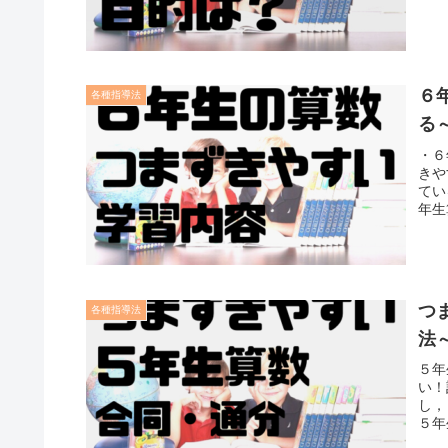
６
各種指導法
る
・６
きや
てい
年生
つ
各種指導法
法
５年
い！
し，
５年
さん