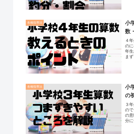
小
各種指導法
数
４年
のに
年生
まず
小
各種指導法
の
３年
ので
の意
分に