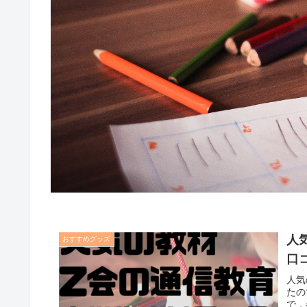
人
おすすめグッズ
口
人気
たの
で，