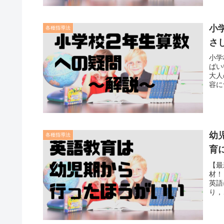
小
各種指導法
さ
小学
ばい
大人
容に
幼
各種指導法
育
【最
材！
英語
り，