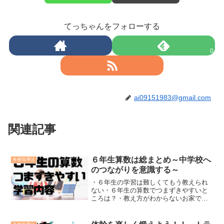
てっちゃんをフォローする
0
ai09151983@gmail.com
関連記事
６年生算数は総まとめ～中学校へ
各種指導法
のつながりを意識する～
・６年生の学習は難しくてもう教えられ
ない・６年生の算数でつまずきやすいと
ころは？・教え方がわからないお家でお
子さんの勉強をみていると，こんなこと
を思うことはよくあります。この記事で
は，６年生算数についてポイントを紹介