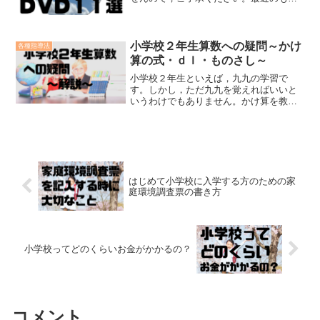
よりも，昔のもののほうが多いかもしれ
ません。DVDを見てる間は，子どもって
ホントに静かですよね？☆こんな人に読
んでほしい✔子どもが食...
小学校２年生算数への疑問～かけ
各種指導法
算の式・ｄｌ・ものさし～
小学校２年生といえば，九九の学習で
す。しかし，ただ九九を覚えればいいと
いうわけでもありません。かけ算を教え
るときによく起こる大人の疑問につい
て，お話したいと思います。また，かけ
算以外の内容についても少しご紹介させ
ていただきます。
はじめて小学校に入学する方のための家
庭環境調査票の書き方
小学校ってどのくらいお金がかかるの？
コメント