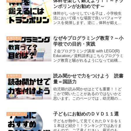
体幹を楽しく鍛えよう！！～トラ
各種指導法
します。自分のお子さんに...
ンポリンがお勧めです～
体幹がしっかりしている子は，小学校生
活において様々な場面で良いパフォーマ
ンスを発揮します。逆に，体幹が鍛えら
れていないと，運動が苦手になるだけで
なく，学習面など，様々な場面において
影響がでます。→→子どもの体幹の重要
なぜ今プログラミング教育？～小
各種指導法
性についてはこちら←←そ...
学校での目的・実践
Ｚ会プログラミング講座 with LEGO(R)
Education／資料請求はこちらプログラミ
ング教育と騒がれるようになって結構経
ちます。お子さんがどんな勉強を学校で
行っているか知ってますか？「プログラ
ミング教育ってのが始まったらしい
読み聞かせで力をつけよう 読書
各種指導法
よ。...
量＝国語力
幼児期の読み聞かせはとても重要！！ど
こかで聞いたことがあるのではないかと
思います。このページでは，幼児期の読
み聞かせが大切なのか，また，どのよう
に行うのが望ましいのか，そしておすす
めの絵本を紹介したいと思います。☆こ
子どもにお勧めのＤＶＤ１１選
おすすめグッズ
んなことがわかります。✔...
子どもが熱中して見てくれたＤＶＤを１
１本ほど紹介！！ランキングではありま
せんので，ご了承ください。最近のもの