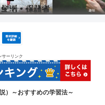
準備～学習面から生活面まで全て
教えます
趣味
ンサーリンク
説）～おすすめの学習法～