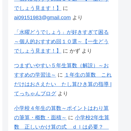
でしょう見ます！】
に
ai09151983@gmail.com
より
「水曜どうでしょう」が好きすぎて困る
～個人的おすすめ回１０選～【一生どう
でしょう見ます！】
に
かず
より
つまずいやすい５年生算数（解説）～お
すすめの学習法～
に
１年生の算数 これ
だけはおさえたい たし算ひき算の指導 |
てっちゃんブログ
より
小学校４年生の算数～ポイントはわり算
の筆算・概数・面積～
に
小学校2年生算
数 正しいかけ算の式 ｄｌは必要？