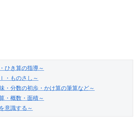
・ひき算の指導～
ｌ・ものさし～
味・分数の初歩・かけ算の筆算など～
算・概数・面積～
を意識する～