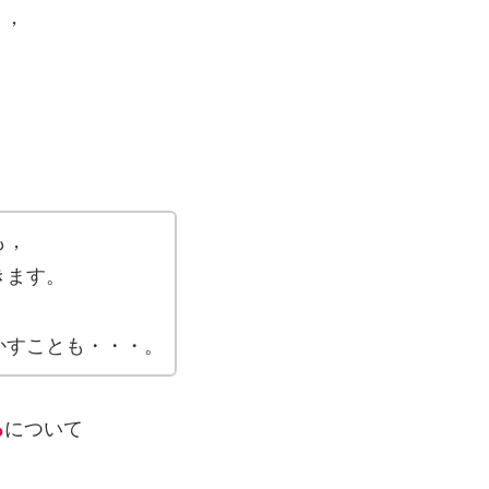
り，
。
も，
きます。
，
かすことも・・・。
ろ
について