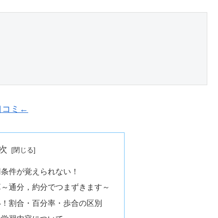
口コミ←
次
同条件が覚えられない！
算～通分，約分でつまずきます～
い！割合・百分率・歩合の区別